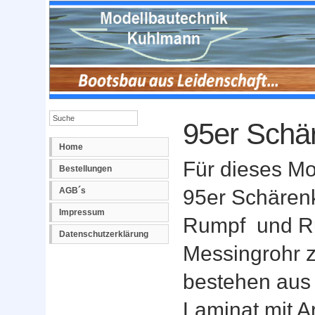
95er Schä
Home
Für dieses Mo
Bestellungen
AGB´s
95er Schären
Impressum
Rumpf
und R
Datenschutzerklärung
Messingrohr z
bestehen aus
Laminat mit A